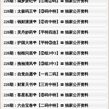
220期：城梦淤纪🌹【①尾②码】〓 独家公开资料
220期：太极码王🌹【③码中特】〓 独家公开资料
220期：钱财滚滚🌹【②肖中特】〓 独家公开资料
220期：灵丹妙药🌹【平特四连】〓 独家公开资料
220期：护国大将🌹【平特③连】〓 独家公开资料
220期：刨根问底🌹【②组3中3】〓 独家公开资料
220期：挽袖清风🌹【③组3中3】〓 独家公开资料
220期：自觉自愿🌹【一肖二码】〓 独家公开资料
220期：财富天书🌹【三肖中特】〓 独家公开资料
220期：客星私彩🌹【⑧码中特】〓 独家公开资料
220期：六合宝卷🌹【二码中特】〓 独家公开资料