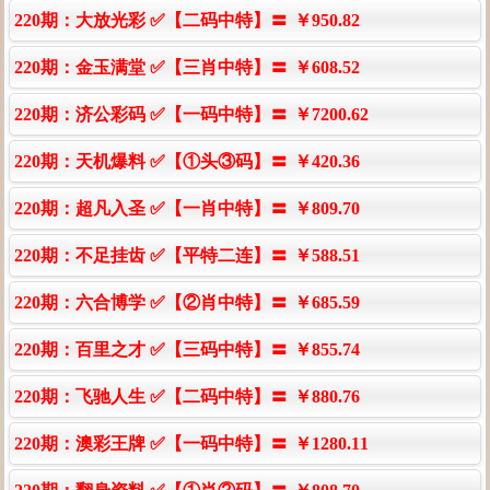
220期：大放光彩 ✅【二码中特】〓
￥950.82
220期：金玉满堂 ✅【三肖中特】〓
￥608.52
220期：济公彩码 ✅【一码中特】〓
￥7200.62
220期：天机爆料 ✅【①头③码】〓
￥420.36
220期：超凡入圣 ✅【一肖中特】〓
￥809.70
220期：不足挂齿 ✅【平特二连】〓
￥588.51
220期：六合博学 ✅【②肖中特】〓
￥685.59
220期：百里之才 ✅【三码中特】〓
￥855.74
220期：飞驰人生 ✅【二码中特】〓
￥880.76
220期：澳彩王牌 ✅【一码中特】〓
￥1280.11