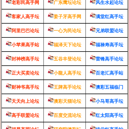
老彩民高手网
广东鹰坛论坛
风生水起论坛
客家人高手坛
姜子牙高手网
满堂红高手坛
阿里巴巴论坛
一心为民论坛
兄弟联盟论坛
小苹果高手站
福泽天下论坛
福禄寿高手坛
封神榜高手坛
五谷丰登论坛
雷锋高手论坛
正大买卖论坛
小龍人高手坛
百老汇高手站
财神爷高手坛
王牌高手论坛
澳彩五福临门
天天向上论坛
澳彩天猫论坛
小马哥高手坛
高手联盟论坛
百度交流论坛
红太阳高手坛