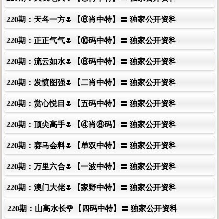
220期：天各一方🌷【⑧肖中特】〓 独家公开资料
220期：正正气气🌷【⑩码中特】〓 独家公开资料
220期：流云如水🌷【⑧码中特】〓 独家公开资料
220期：发愤图强🌷【二肖中特】〓 独家公开资料
220期：赏心悦目🌷【五码中特】〓 独家公开资料
220期：顶尖高手🌷【④肖⑧码】〓 独家公开资料
220期：赛马会料🌷【单双中特】〓 独家公开资料
220期：万里六合🌷【一波中特】〓 独家公开资料
220期：澳门大佬🌷【家野中特】〓 独家公开资料
220期：山高水长🌹【四码中特】〓 独家公开资料